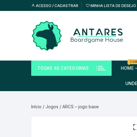
ACESSO / CADASTRAR
MINHA LISTA DE DESEJO
DE
TODAS AS CATEGORIAS
HOME
Free
UND
Free
Início
/
Jogos
/ ARCS – jogo base