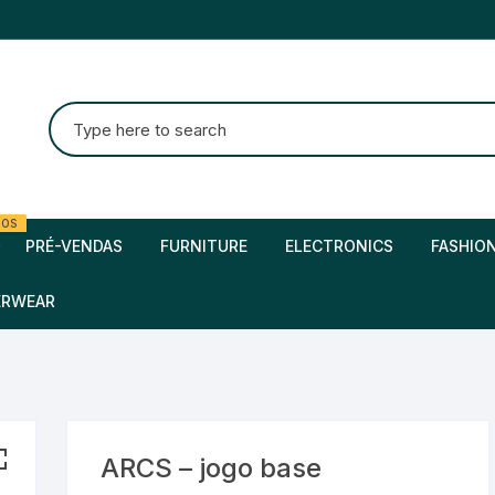
MOS
PRÉ-VENDAS
FURNITURE
ELECTRONICS
FASHIO
 Demo one
ERWEAR
 demo two
ARCS – jogo base