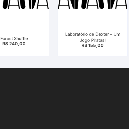
Laboratório de Dexter – Um
Forest Shuffle
Jogo Piratas!
R$
240,00
R$
155,00