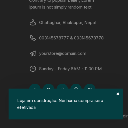
Contrary to popular belief, Lorem
Ipsum is not simply random text.
Ghattaghar, Bhaktapur, Nepal
003145678777 & 003145678778
yourstore@domain.com
Sunday - Friday 6AM - 11:00 PM
Loja em construção. Nenhuma compra será
efetivada
Copyright © Antares BGH 2018-2026. Todos os dir